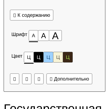
К содержанию
А
Шрифт
А
А
Цвет
Ц
Ц
Ц
Ц
Ц
Дополнительно
Государственная